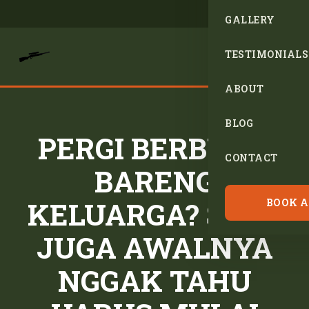
GALLERY
TESTIMONIALS
ABOUT
BLOG
PERGI BERBURU
CONTACT
BARENG
KELUARGA? SAYA
BOOK A
JUGA AWALNYA
NGGAK TAHU