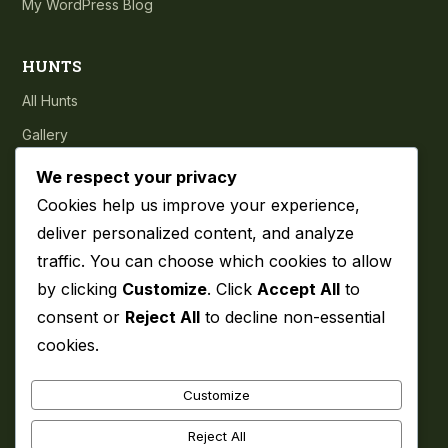
My WordPress Blog
HUNTS
All Hunts
Gallery
Testimonials
We respect your privacy
Cookies help us improve your experience,
COMPANY
deliver personalized content, and analyze
traffic. You can choose which cookies to allow
About
by clicking
Customize
. Click
Accept All
to
Blog
consent or
Reject All
to decline non-essential
Contact
cookies.
Privacy Policy
Customize
GET IN TOUCH
Reject All